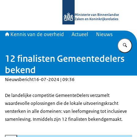
Naar de homepage van Kennis van d
Ministerie van Binnenlandse
Zaken en Koninkrijksrelaties
Kennis van de overheid
Actueel
Nieuws
Vu
12 finalisten Gemeentedelers
bekend
Nieuwsbericht
16-07-2024 | 09:36
De landelijke competitie GemeenteDelers verzamelt
waardevolle oplossingen die de lokale uitvoeringskracht
versterken in alle domeinen: van leefomgeving tot inclusieve
samenleving. Inmiddels zijn 12 finalisten bekendgemaakt.
Vergroot afbeelding Gemeentedelers