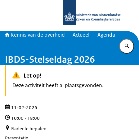
Naar de homepage van Kennis van d
Ministerie van Binnenlandse
Zaken en Koninkrijksrelaties
Kennis van de overheid
Actueel
Agenda
Vu
IBDS-Stelseldag 2026
Let op!
Deze activiteit heeft al plaatsgevonden.
11-02-2026
10:00
-
18:00
Nader te bepalen
Presentatie